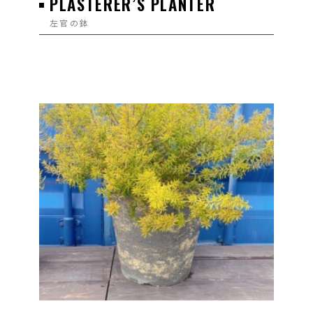
PLASTERER’S PLANTER
左官の鉢